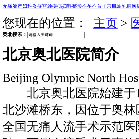
无痛流产
妇科炎症
宫颈疾病
妇科整形
不孕不育
子宫肌瘤
乳腺疾
您现在的位置：
主页
>
奥北搜索：
北京奥北
医院简介
Beijing Olympic North Hosp
北京奥北医院始建于19
北沙滩桥东，因位于奥林
全国无痛人流手术示范医