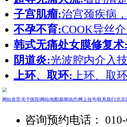
子宫肌瘤:
治宫颈疾病
不孕不育:
COOK导丝
韩式无痛处女膜修复术
阴道炎:
光波腔内介入
上环、取环:
上环、取
网站首页
|
关于医院
|
网站地图
|
新闻动态
|
网上挂号
|
联系我们
|
北京
咨询预约电话： 010-6